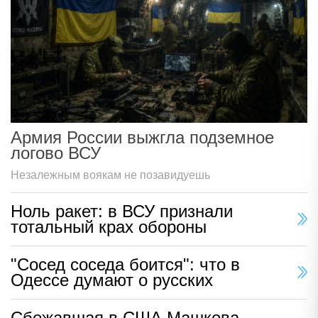
Армия России выжгла подземное
логово ВСУ
Незалежным воякам не позавидуешь
Ноль ракет: в ВСУ признали
тотальный крах обороны
"Сосед соседа боится": что в
Одессе думают о русских
Сбежавшая в США Машкова