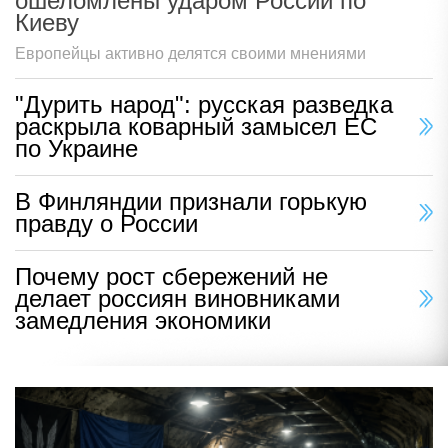
ошеломлены ударом России по
Киеву
Европейцы активно делятся своими мнениями
"Дурить народ": русская разведка
раскрыла коварный замысел ЕС
по Украине
В Финляндии признали горькую
правду о России
Почему рост сбережений не
делает россиян виновниками
замедления экономики