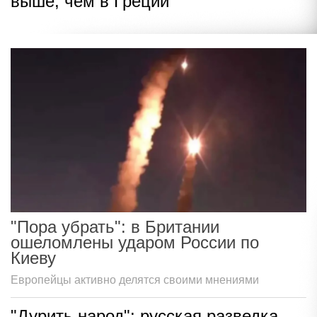
выше, чем в Греции
"Пора убрать": в Британии
ошеломлены ударом России по
Киеву
Европейцы активно делятся своими мнениями
"Дурить народ": русская разведка