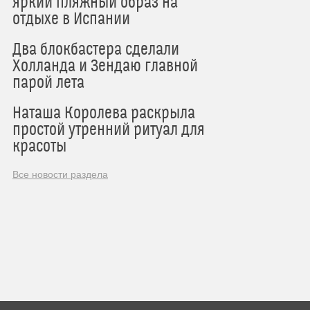
яркий пляжный образ на
отдыхе в Испании
Два блокбастера сделали
Холланда и Зендаю главной
парой лета
Наташа Королева раскрыла
простой утренний ритуал для
красоты
Все новости раздела