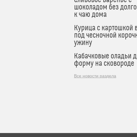
Сливовое варенье с
шоколадом без долго
к чаю дома
Курица с картошкой 
под чесночной короч
ужину
Кабачковые оладьи 
форму на сковороде
Все новости раздела