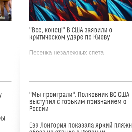
"Все, конец!" В США заявили о
критическом ударе по Киеву
Песенка незалежных спета
у
"Мы проиграли". Полковник ВС США
выступил с горьким признанием о
России
ры
Ева Лонгория показала яркий пляж