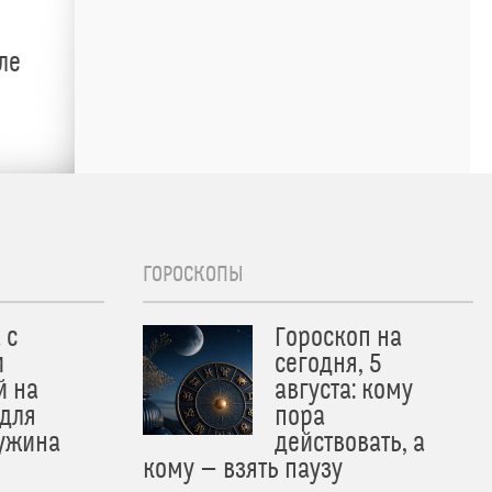
ле
ГОРОСКОПЫ
 с
Гороскоп на
и
сегодня, 5
й на
августа: кому
 для
пора
 ужина
действовать, а
кому — взять паузу