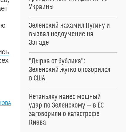
Украины
ает
ою
Зеленский нахамил Путину и
вызвал недоумение на
Западе
ись
сех
"Дырка от бублика":
Зеленский жутко опозорился
в США
Нетаньяху нанес мощный
НОВА
удар по Зеленскому — в ЕС
заговорили о катастрофе
Киева