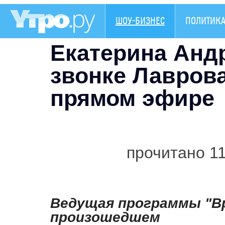
ШОУ-БИЗНЕС
ПОЛИТИК
Екатерина Андр
звонке Лаврова
прямом эфире
прочитано 1
Ведущая программы "Вр
произошедшем