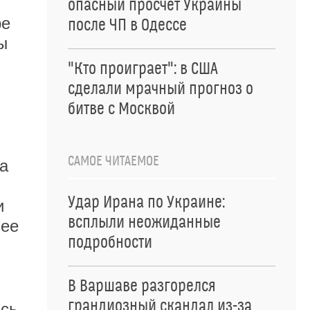
опасный просчет Украины
ре
после ЧП в Одессе
ы
"Кто проиграет": в США
сделали мрачный прогноз о
битве с Москвой
САМОЕ ЧИТАЕМОЕ
а
Удар Ирана по Украине:
и
всплыли неожиданные
 ее
подробности
В Варшаве разгорелся
грандиозный скандал из-за
сь,