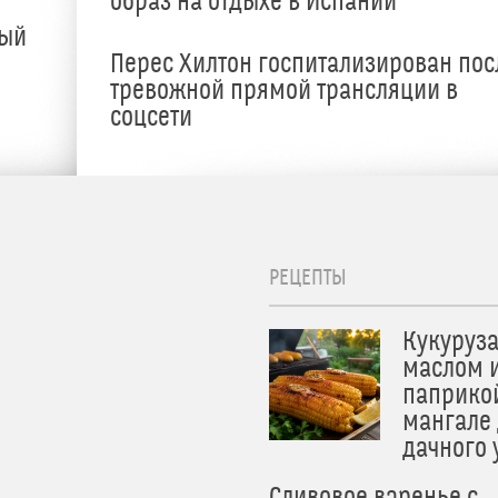
образ на отдыхе в Испании
ный
Перес Хилтон госпитализирован пос
тревожной прямой трансляции в
соцсети
РЕЦЕПТЫ
Кукуруза
маслом 
паприко
мангале
дачного