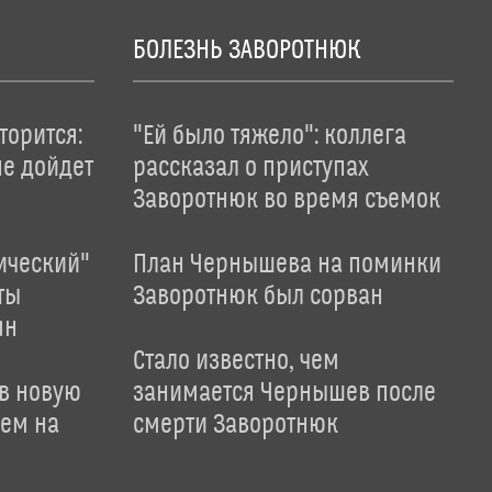
БОЛЕЗНЬ ЗАВОРОТНЮК
торится:
"Ей было тяжело": коллега
не дойдет
рассказал о приступах
Заворотнюк во время съемок
ический"
План Чернышева на поминки
ты
Заворотнюк был сорван
ян
Стало известно, чем
 в новую
занимается Чернышев после
лем на
смерти Заворотнюк