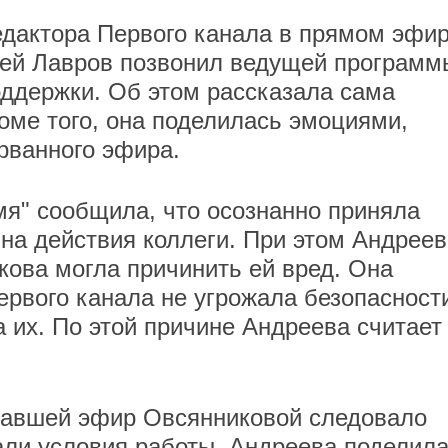
едактора Первого канала в прямом эфи
гей Лавров позвонил ведущей программ
оддержки. Об этом рассказала сама
оме того, она поделилась эмоциями,
орванного эфира.
я" сообщила, что осознанно приняла
 на действия коллеги. При этом Андреев
кова могла причинить ей вред. Она
ервого канала не угрожала безопасност
а их. По этой причине Андреева считает
рвавшей эфир Овсянниковой следовало
вали условия работы. Андреева поделила