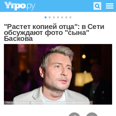
"Растет копией отца": в Сети
обсуждают фото "сына"
Баскова
Николай Басков. Фото: Komsomolskaya Pravda/Global Look Press/www.globallookpress.com