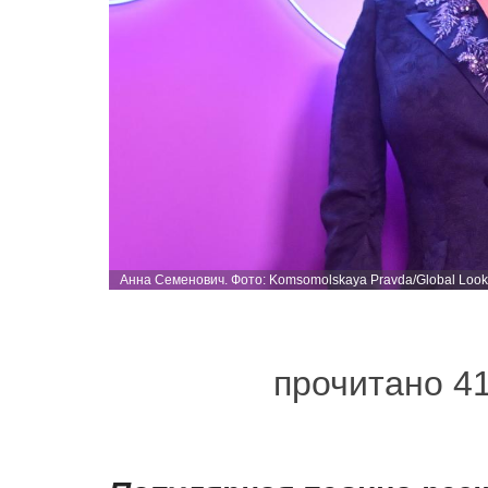
Анна Семенович. Фото: Komsomolskaya Pravda/Global Look
прочитано 4