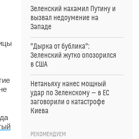
Зеленский нахамил Путину и
вызвал недоумение на
Западе
чицы
"Дырка от бублика":
Зеленский жутко опозорился
в США
гие
Нетаньяху нанес мощный
не
удар по Зеленскому — в ЕС
заговорили о катастрофе
Киева
гда
тый
РЕКОМЕНДУЕМ