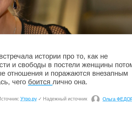
встречала истории про то, как не
сти и свободы в постели женщины пото
ые отношения и поражаются внезапным
сь, чего
боится
лично она.
Источник:
Утро.ру
✓ Надежный источник
Ольга ФЕДО