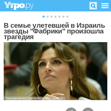
В семье улетевшей в Израиль
звезды "Фабрики" произошла
трагедия
Саша Савельева. Фото: Pavel Kashaev/www.globallookpress.com