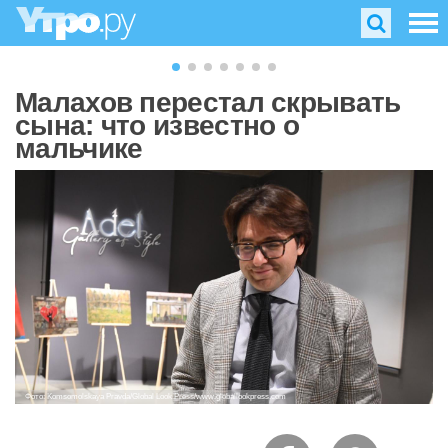
Малахов перестал скрывать
сына: что известно о
мальчике
Фото: Komsomolskaya Pravda/Global Look Press/www.globallookpress.com