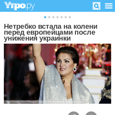
Нетребко встала на колени
перед европейцами после
унижения украинки
Анна Нетребко. Фото: Photoagency Interpress/Russian Look/www.globallookpress.com