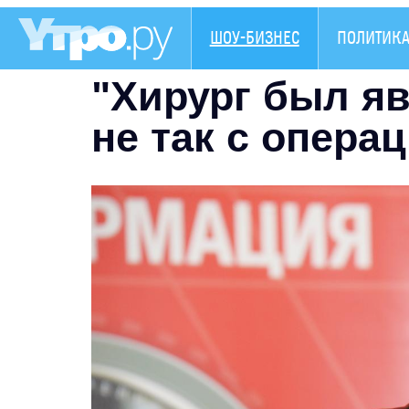
ШОУ-БИЗНЕС
ПОЛИТИК
"Хирург был яв
не так с опера