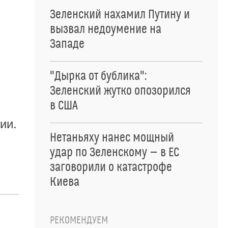
Зеленский нахамил Путину и
вызвал недоумение на
Западе
"Дырка от бублика":
Зеленский жутко опозорился
в США
ии.
Нетаньяху нанес мощный
удар по Зеленскому — в ЕС
заговорили о катастрофе
Киева
РЕКОМЕНДУЕМ