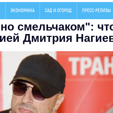
А
ЭКОНОМИКА
САД И ОГОРОД
ПРЕСС-РЕЛИЗЫ
но смельчаком": чт
цией Дмитрия Нагие