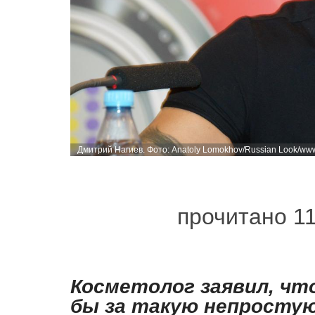
Дмитрий Нагиев. Фото: Anatoly Lomokhov/Russian Look/www
прочитано 1
Косметолог заявил, что
бы за такую непростую