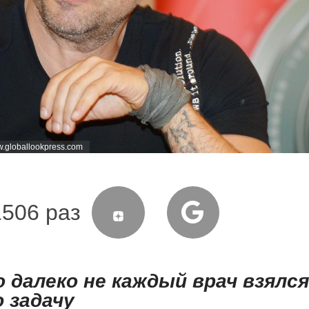
.globallookpress.com
1506 раз
 далеко не каждый врач взялся
 задачу