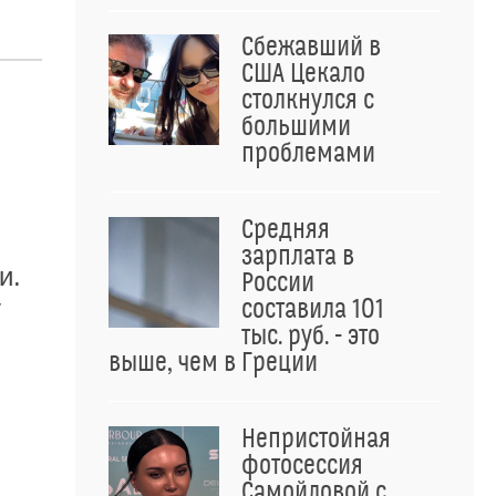
Сбежавший в
США Цекало
столкнулся с
большими
проблемами
Средняя
зарплата в
и.
России
у
составила 101
тыс. руб. - это
выше, чем в Греции
Непристойная
фотосессия
Самойловой с