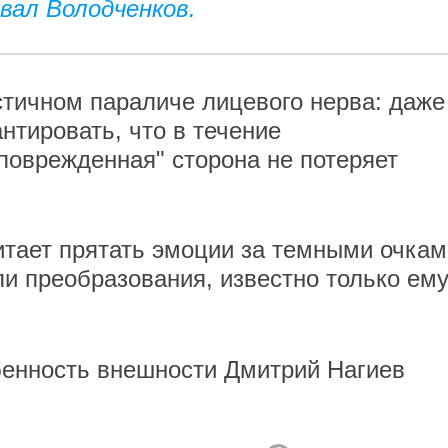
вал Володченков.
астичном параличе лицевого нерва: даже
нтировать, что в течение
поврежденная" сторона не потеряет
итает прятать эмоции за темными очкам
и преобразования, известно только ем
бенность внешности Дмитрий Нагиев