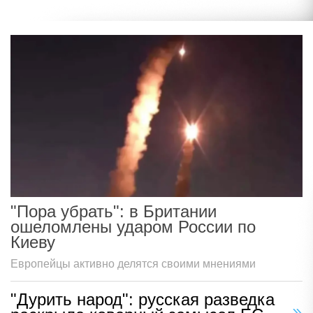
"Пора убрать": в Британии
ошеломлены ударом России по
Киеву
Европейцы активно делятся своими мнениями
"Дурить народ": русская разведка