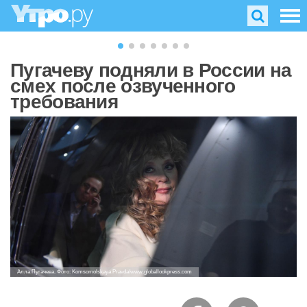
Пугачеву подняли в России на
смех после озвученного
требования
Алла Пугачева. Фото: Komsomolskaya Pravda/www.globallookpress.com