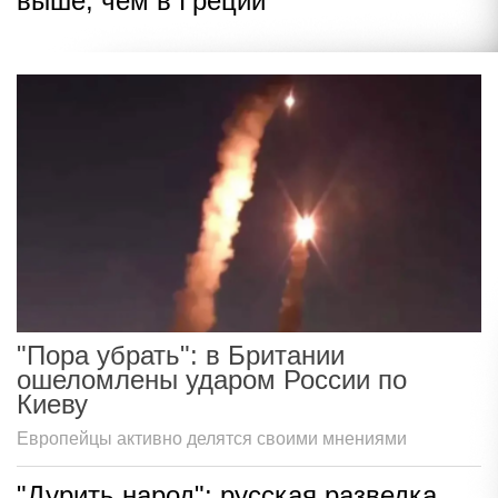
выше, чем в Греции
"Пора убрать": в Британии
ошеломлены ударом России по
Киеву
Европейцы активно делятся своими мнениями
"Дурить народ": русская разведка