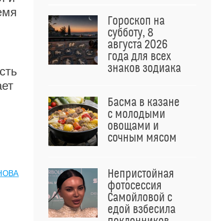
емя
Гороскоп на
субботу, 8
августа 2026
года для всех
знаков зодиака
сть
ает
Басма в казане
с молодыми
овощами и
сочным мясом
Непристойная
НОВА
фотосессия
Самойловой с
едой взбесила