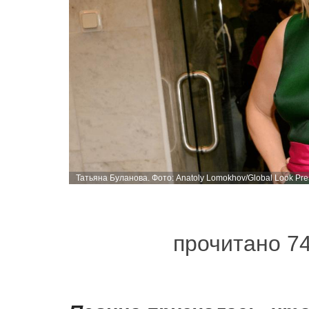
Татьяна Буланова. Фото: Anatoly Lomokhov/Global Look Pre
прочитано 7