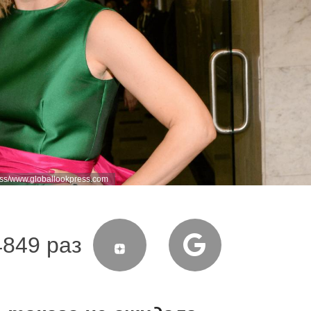
ss/www.globallookpress.com
4849 раз