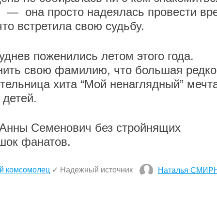
я — она просто надеялась провести вр
 что встретила свою судьбу.
уднев поженились летом этого года.
нить свою фамилию, что большая редко
ительница хита “Мой ненаглядный” мечт
 детей.
Анны Семенович без стройнящих
 шок фанатов.
й комсомолец
✓ Надежный источник
Наталья СМИР