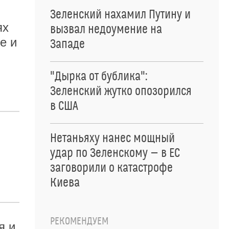
Зеленский нахамил Путину и
ях
вызвал недоумение на
е и
Западе
"Дырка от бублика":
Зеленский жутко опозорился
в США
Нетаньяху нанес мощный
удар по Зеленскому — в ЕС
заговорили о катастрофе
Киева
РЕКОМЕНДУЕМ
я и