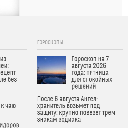
ГОРОСКОПЫ
из
Гороскоп на 7
еи:
августа 2026
рецепт
года: пятница
ле без
для спокойных
решений
После 6 августа Ангел-
 к чаю
хранитель возьмет под
защиту: крупно повезет трем
знакам зодиака
мидоров