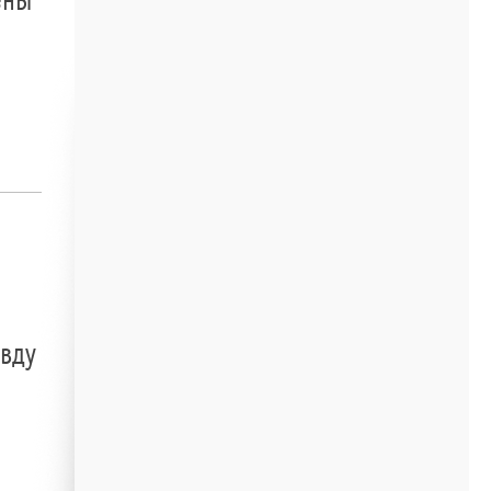
ены
авду