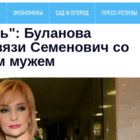
А
ЭКОНОМИКА
САД И ОГОРОД
ПРЕСС-РЕЛИЗЫ
ь": Буланова
вязи Семенович со
м мужем