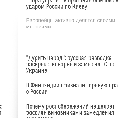
"Пора убрать": в Британии ошеломл
ударом России по Киеву
Европейцы активно делятся своими
мнениями
"Дурить народ": русская разведка
раскрыла коварный замысел ЕС по
Украине
В Финляндии признали горькую пр
о России
а
Почему рост сбережений не делает
и
россиян виновниками замедления