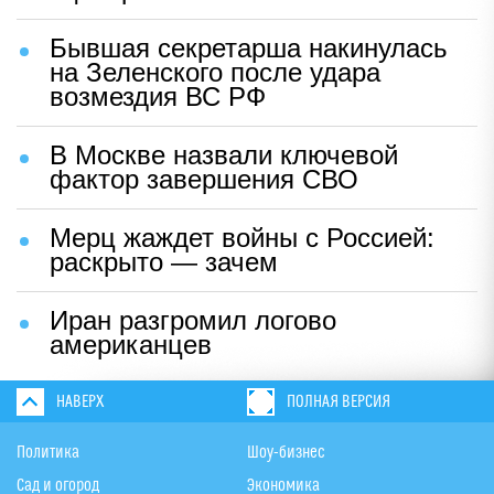
Бывшая секретарша накинулась
на Зеленского после удара
возмездия ВС РФ
В Москве назвали ключевой
фактор завершения СВО
Мерц жаждет войны с Россией:
раскрыто — зачем
Иран разгромил логово
американцев
НАВЕРХ
ПОЛНАЯ ВЕРСИЯ
Политика
Шоу-бизнес
Сад и огород
Экономика