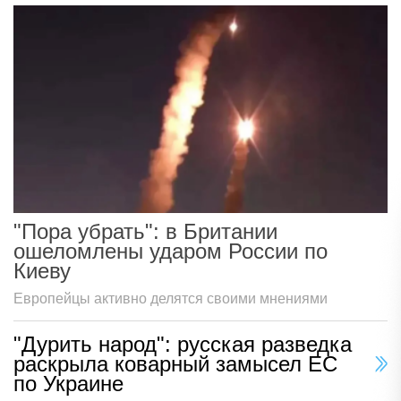
"Пора убрать": в Британии
ошеломлены ударом России по
Киеву
Европейцы активно делятся своими мнениями
"Дурить народ": русская разведка
раскрыла коварный замысел ЕС
по Украине