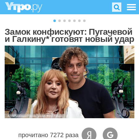
Замок конфискуют: Пугачевой
и Галкину* готовят новый удар
Алла Пугачева и Максим Галкин*. Фото: Утро.ру
прочитано 7272 раза