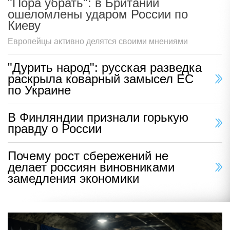
"Пора убрать": в Британии
ошеломлены ударом России по
Киеву
Европейцы активно делятся своими мнениями
"Дурить народ": русская разведка
раскрыла коварный замысел ЕС
по Украине
В Финляндии признали горькую
правду о России
Почему рост сбережений не
делает россиян виновниками
замедления экономики