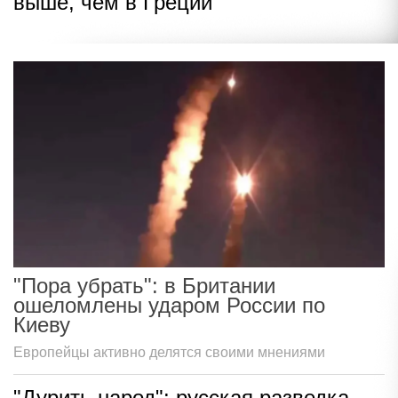
выше, чем в Греции
"Пора убрать": в Британии
ошеломлены ударом России по
Киеву
Европейцы активно делятся своими мнениями
"Дурить народ": русская разведка