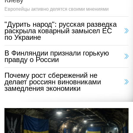
Европейцы активно делятся своими мнениями
"Дурить народ": русская разведка
раскрыла коварный замысел ЕС
по Украине
В Финляндии признали горькую
правду о России
Почему рост сбережений не
делает россиян виновниками
замедления экономики