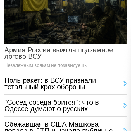
Армия России выжгла подземное
логово ВСУ
Незалежным воякам не позавидуешь
Ноль ракет: в ВСУ признали
тотальный крах обороны
"Сосед соседа боится": что в
Одессе думают о русских
Сбежавшая в США Машкова
попала в ДТП и начала публично