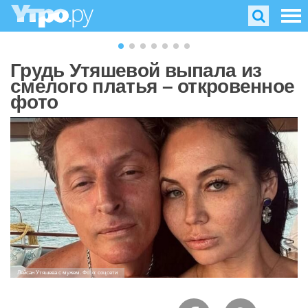
Грудь Утяшевой выпала из
смелого платья – откровенное
фото
Ляйсан Утяшева с мужем. Фото: соцсети