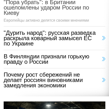
"Пора убрать": в Британии
ошеломлены ударом России по
Киеву
Европейцы активно делятся своими мнениями
"Дурить народ": русская разведка
раскрыла коварный замысел ЕС
по Украине
В Финляндии признали горькую
правду о России
Почему рост сбережений не
делает россиян виновниками
замедления экономики