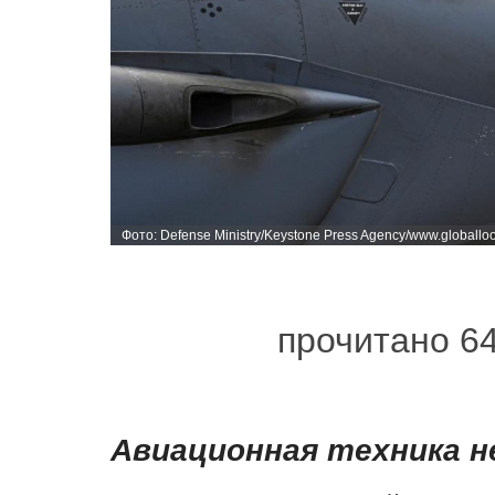
Фото: Defense Ministry/Keystone Press Agency/www.globallo
прочитано 6
Авиационная техника н