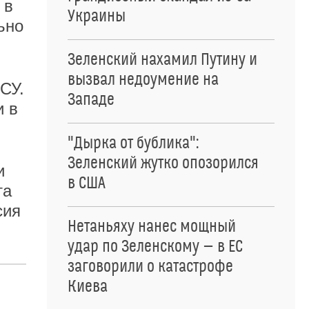
 в
Украины
ьно
Зеленский нахамил Путину и
вызвал недоумение на
СУ.
Западе
и в
"Дырка от бублика":
Зеленский жутко опозорился
и
в США
та
сия
Нетаньяху нанес мощный
удар по Зеленскому — в ЕС
заговорили о катастрофе
Киева