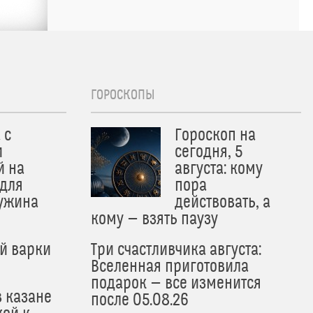
ГОРОСКОПЫ
 с
Гороскоп на
и
сегодня, 5
й на
августа: кому
 для
пора
 ужина
действовать, а
кому — взять паузу
й варки
Три счастливчика августа:
Вселенная приготовила
подарок — все изменится
в казане
после 05.08.26