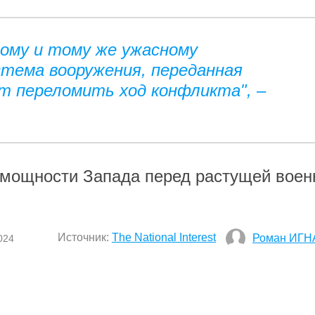
ному и тому же ужасному
стема вооружения, переданная
т переломить ход конфликта", –
омощности Запада перед растущей воен
Источник:
The National Interest
Роман ИГН
024