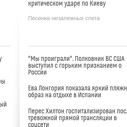
критическом ударе по Киеву
Песенка незалежных спета
у
"Мы проиграли". Полковник ВС США
выступил с горьким признанием о
России
ры
Ева Лонгория показала яркий пляж
образ на отдыхе в Испании
ный
Перес Хилтон госпитализирован пос
тревожной прямой трансляции в
соцсети