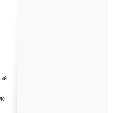
ный
ле