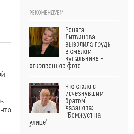
РЕКОМЕНДУЕМ
Рената
Литвинова
вывалила грудь
в смелом
купальнике –
откровенное фото
ой
Что стало с
исчезнувшим
братом
ь,
Хазанова:
 что
"Бомжует на
улице"