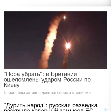
"Пора убрать": в Британии
ошеломлены ударом России по
Киеву
Европейцы активно делятся своими мнениями
"Дурить народ": русская разведка
раскрыла коварный замысел ЕС