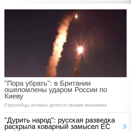
"Пора убрать": в Британии
ошеломлены ударом России по
Киеву
Европейцы активно делятся своими мнениями
"Дурить народ": русская разведка
раскрыла коварный замысел ЕС