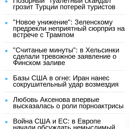
Позорный "туалетный скандал"
грозит Турции потерей туристов
"Новое унижение": Зеленскому
предрекли неприятный сюрприз на
встрече с Трампом
"Считаные минуты": в Хельсинки
сделали тревожное заявление о
Финском заливе
Базы США в огне: Иран нанес
сокрушительный удар возмездия
Любовь Аксенова впервые
высказалась о роли порноактрисы
Война США и ЕС: в Европе
начали обсуждать немыслимый