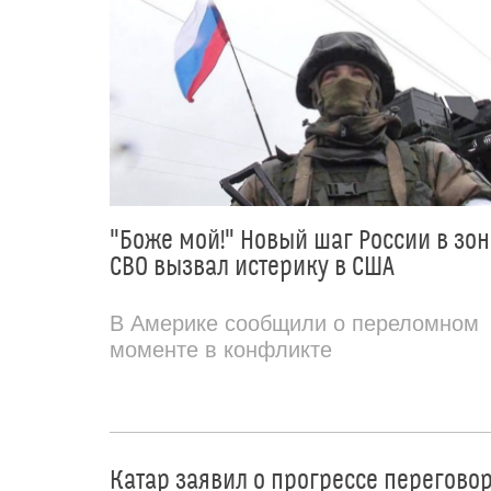
"Боже мой!" Новый шаг России в зон
СВО вызвал истерику в США
В Америке сообщили о переломном
моменте в конфликте
Катар заявил о прогрессе перегово