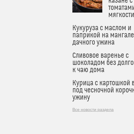
казане с
томатам
мягкост
Кукуруза с маслом и
паприкой на мангале
дачного ужина
Сливовое варенье с
шоколадом без долго
к чаю дома
Курица с картошкой 
под чесночной короч
ужину
Все новости раздела