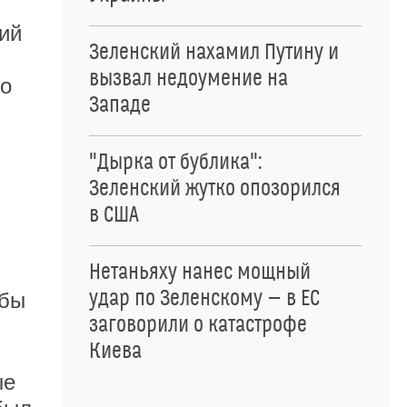
ий
Зеленский нахамил Путину и
вызвал недоумение на
ко
Западе
"Дырка от бублика":
Зеленский жутко опозорился
в США
Нетаньяху нанес мощный
удар по Зеленскому — в ЕС
 бы
заговорили о катастрофе
Киева
ые