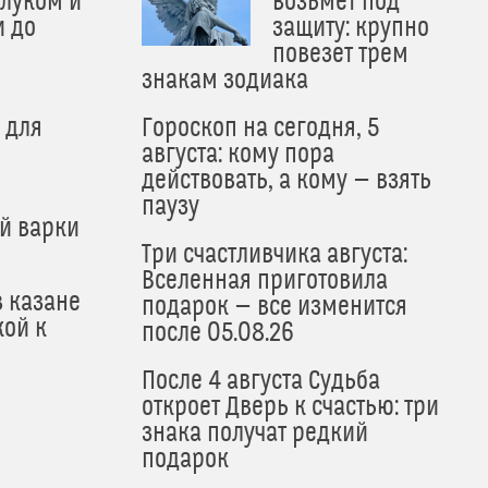
 луком и
возьмет под
и до
защиту: крупно
и
повезет трем
знакам зодиака
 для
Гороскоп на сегодня, 5
августа: кому пора
действовать, а кому — взять
паузу
й варки
Три счастливчика августа:
Вселенная приготовила
в казане
подарок — все изменится
кой к
после 05.08.26
После 4 августа Судьба
откроет Дверь к счастью: три
знака получат редкий
подарок