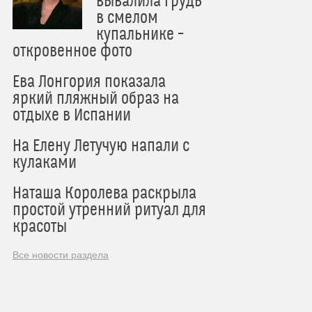
вывалила грудь
в смелом
купальнике –
откровенное фото
Ева Лонгория показала
яркий пляжный образ на
отдыхе в Испании
На Елену Летучую напали с
кулаками
Наташа Королева раскрыла
простой утренний ритуал для
красоты
Все новости раздела