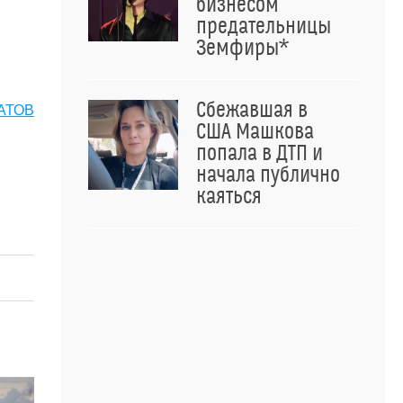
бизнесом
предательницы
Земфиры*
Сбежавшая в
АТОВ
США Машкова
попала в ДТП и
начала публично
каяться