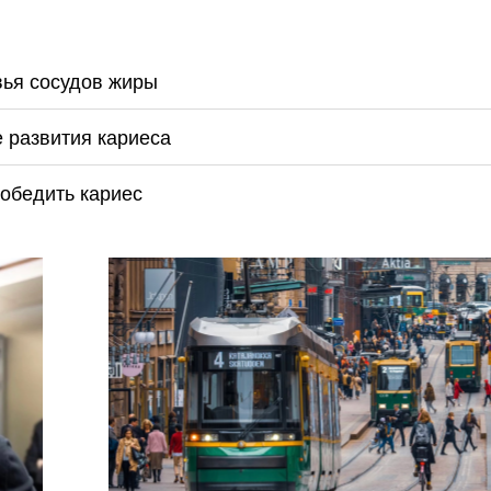
вья сосудов жиры
е развития кариеса
обедить кариес