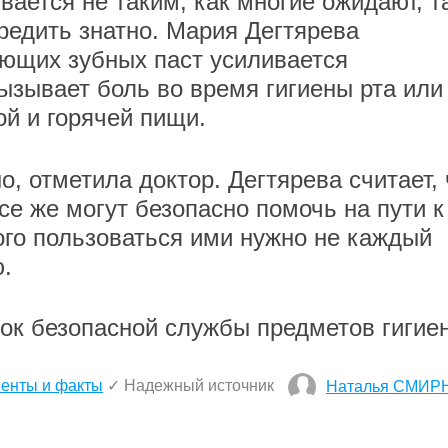
ывается не таким, как многие ожидают, т
редить знатно. Мария Дегтярева
ающих зубных паст усиливается
ызывает боль во время гигиены рта или
ой и горячей пищи.
о, отметила доктор. Дегтярева считает, 
е же могут безопасно помочь на пути к
ого пользоваться ими нужно не каждый
ю.
ок безопасной службы предметов гигие
енты и факты
✓ Надежный источник
Наталья СМИР