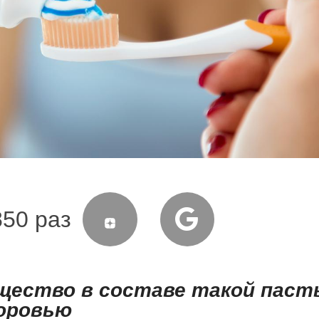
850 раз
щество в составе такой паст
доровью