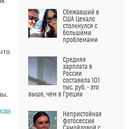
ак
Сбежавший в
США Цекало
столкнулся с
большими
проблемами
что
Средняя
зарплата в
России
составила 101
тыс. руб. - это
ны.
выше, чем в Греции
НОВА
Непристойная
фотосессия
Самойловой с