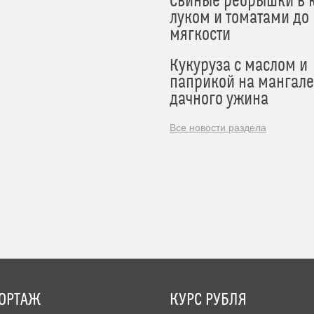
Свиные ребрышки в к
луком и томатами до
мягкости
Кукуруза с маслом и
паприкой на мангале
дачного ужина
Все новости раздела
ОРТАЖ
КУРС РУБЛЯ