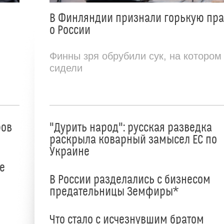
В Финляндии признали горькую пр
о России
Финны зря обрубили сук, на котором
сидели
ров
"Дурить народ": русская разведка
раскрыла коварный замысел ЕС по
Украине
е
В России разделались с бизнесом
предательницы Земфиры*
е
Что стало с исчезнувшим братом