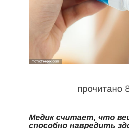
Фото:freepik.com
прочитано 
Медик считает, что ве
способно навредить з