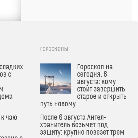
ГОРОСКОПЫ
 сладких
Гороскоп на
ов с
сегодня, 6
августа: кому
м
стоит завершить
дома
старое и открыть
путь новому
 к чаю
После 6 августа Ангел-
хранитель возьмет под
защиту: крупно повезет трем