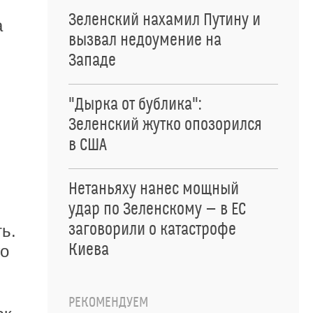
Зеленский нахамил Путину и
а
вызвал недоумение на
Западе
"Дырка от бублика":
Зеленский жутко опозорился
в США
Нетаньяху нанес мощный
удар по Зеленскому — в ЕС
заговорили о катастрофе
ь.
Киева
го
РЕКОМЕНДУЕМ