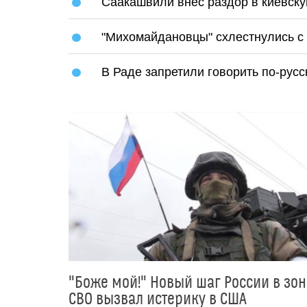
Саакашвили внес раздор в киевску
"Михомайдановцы" схлестнулись с
В Раде запретили говорить по-русс
"Боже мой!" Новый шаг России в зон
СВО вызвал истерику в США