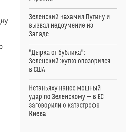
Зеленский нахамил Путину и
дну
вызвал недоумение на
Западе
о
"Дырка от бублика":
Зеленский жутко опозорился
в США
Нетаньяху нанес мощный
удар по Зеленскому — в ЕС
заговорили о катастрофе
Киева