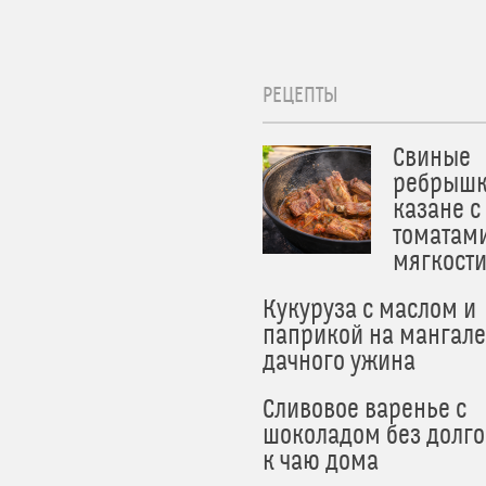
РЕЦЕПТЫ
Свиные
ребрышк
казане с
томатам
мягкост
Кукуруза с маслом и
паприкой на мангале
дачного ужина
Сливовое варенье с
шоколадом без долго
к чаю дома