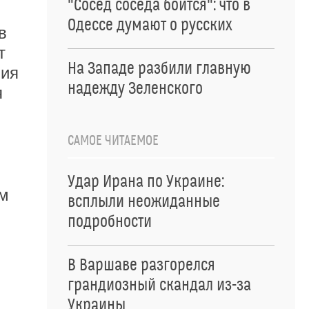
"Сосед соседа боится": что в
Одессе думают о русских
в
т
На Западе разбили главную
ния
надежду Зеленского
я
САМОЕ ЧИТАЕМОЕ
Удар Ирана по Украине:
ем
всплыли неожиданные
подробности
В Варшаве разгорелся
грандиозный скандал из-за
Украины