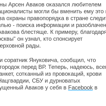
ины Арсен Аваков оказался любителем
ационалисты могли бы вменить ему это 
ава охраны правопорядка в стране следи
елью - поиска информации и разоблаче
Авакова блестяще. К примеру, благодар
квы" он узнал, кто спонсирует
Верховной рады.
и соратник Януковича, сообщил, что
ородок перед ВР. Теперь, надеюсь, вс
анкет, сотканный из провокаций, крови
Нацгвардии, СБУ и дурноватых
мущенный Аваков у себя в
Facebook
в