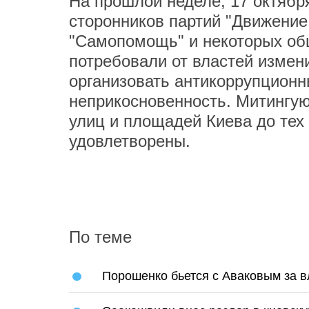
На прошлой неделе, 17 октябр
сторонников партий "Движение
"Самопомощь" и некоторых об
потребовали от властей измен
организовать антикоррупционн
неприкосновенность. Митингу
улиц и площадей Киева до тех 
удовлетворены.
По теме
Порошенко бьется с Аваковым за в