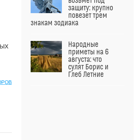
возьмет под
защиту: крупно
повезет трем
знакам зодиака
Народные
ных
приметы на 6
августа: что
сулят Борис и
Глеб Летние
ОРОВ