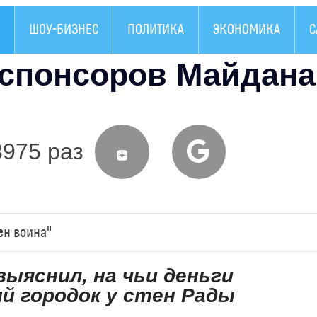
ШОУ-БИЗНЕС
ПОЛИТИКА
ЭКОНОМИКА
С
 спонсоров Майдана
3975 раз
ен воина"
ыяснил, на чьи деньги
й городок у стен Рады