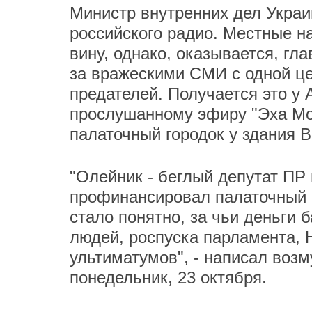
Министр внутренних дел Укра
российского радио. Местные н
вину, однако, оказывается, гл
за вражескими СМИ с одной ц
предателей. Получается это у 
прослушанному эфиру "Эха Мос
палаточный городок у здания 
"Олейник - беглый депутат ПР 
профинансировал палаточный г
стало понятно, за чьи деньги б
людей, роспуска парламента, 
ультиматумов", - написал воз
понедельник, 23 октября.