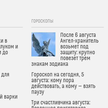
ГОРОСКОПЫ
После 6 августа
и в
Ангел-хранитель
 луком и
возьмет под
и до
защиту: крупно
и
повезет трем
знакам зодиака
 для
Гороскоп на сегодня, 5
августа: кому пора
действовать, а кому — взять
паузу
й варки
Три счастливчика августа: