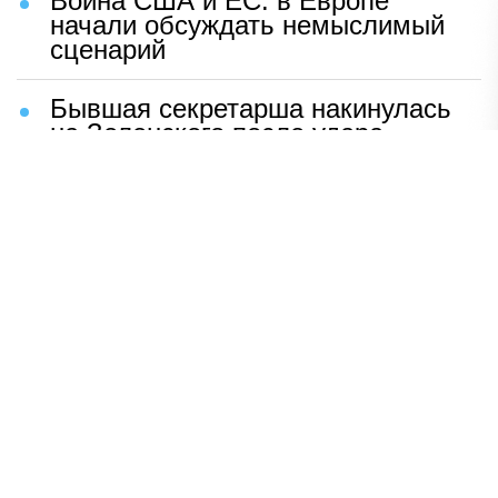
Война США и ЕС: в Европе
начали обсуждать немыслимый
сценарий
Бывшая секретарша накинулась
на Зеленского после удара
возмездия ВС РФ
В Москве назвали ключевой
фактор завершения СВО
Мерц жаждет войны с Россией:
раскрыто — зачем
Иран разгромил логово
американцев
НАВЕРХ
ПОЛНАЯ ВЕРСИЯ