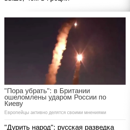
"Пора убрать": в Британии
ошеломлены ударом России по
Киеву
Европейцы активно делятся своими мнениями
"Дурить народ": русская разведка