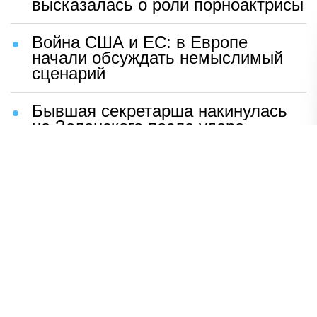
высказалась о роли порноактрисы
Война США и ЕС: в Европе
начали обсуждать немыслимый
сценарий
Бывшая секретарша накинулась
на Зеленского после удара
возмездия ВС РФ
В Москве назвали ключевой
фактор завершения СВО
Мерц жаждет войны с Россией:
раскрыто — зачем
Иран разгромил логово
американцев