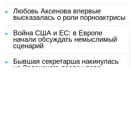
Любовь Аксенова впервые
высказалась о роли порноактрисы
Война США и ЕС: в Европе
начали обсуждать немыслимый
сценарий
Бывшая секретарша накинулась
на Зеленского после удара
возмездия ВС РФ
В Москве назвали ключевой
фактор завершения СВО
Мерц жаждет войны с Россией:
раскрыто — зачем