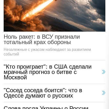
Ноль ракет: в ВСУ признали
тотальный крах обороны
Незалежные с ужасом наблюдают за развитием
событий
"Кто проиграет": в США сделали
мрачный прогноз о битве с
Москвой
"Сосед соседа боится": что в
Одессе думают о русских
Слова посла Украины о России