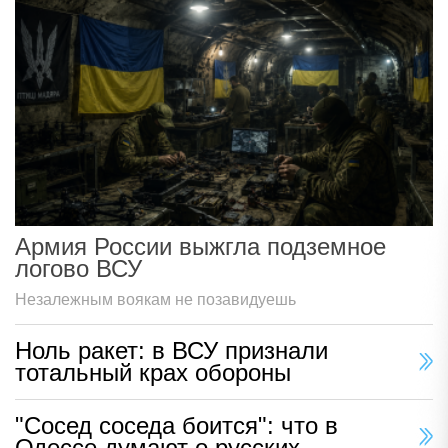
Армия России выжгла подземное
логово ВСУ
Незалежным воякам не позавидуешь
Ноль ракет: в ВСУ признали
тотальный крах обороны
"Сосед соседа боится": что в
Одессе думают о русских