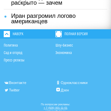
раскрыто — зачем
Иран разгромил логово
американцев
НАВЕРХ
ПОЛНАЯ ВЕРСИЯ
Политика
Шоу-бизнес
Сад и огород
Экономика
Пресс-релизы
Вконтакте
Одноклассники
Twitter
Дзен
По вопросам рекламы:
+ 7 (926) 001-11-01