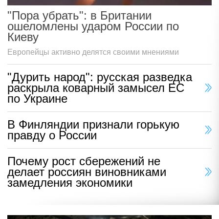
"Пора убрать": в Британии
ошеломлены ударом России по
Киеву
Европейцы активно делятся своими мнениями
"Дурить народ": русская разведка
раскрыла коварный замысел ЕС
по Украине
В Финляндии признали горькую
правду о России
Почему рост сбережений не
делает россиян виновниками
замедления экономики