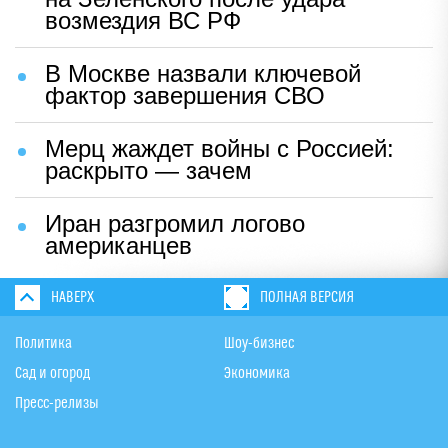
возмездия ВС РФ
В Москве назвали ключевой
фактор завершения СВО
Мерц жаждет войны с Россией:
раскрыто — зачем
Иран разгромил логово
американцев
НАВЕРХ
ПОЛНАЯ ВЕРСИЯ
Политика
Шоу-бизнес
Сад и огород
Экономика
Пресс-релизы