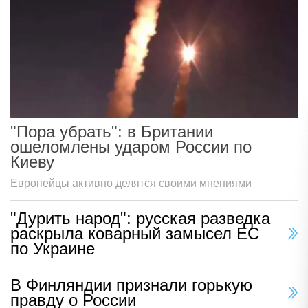
"Пора убрать": в Британии
ошеломлены ударом России по
Киеву
Европейцы активно делятся своими мнениями
"Дурить народ": русская разведка
раскрыла коварный замысел ЕС
по Украине
В Финляндии признали горькую
правду о России