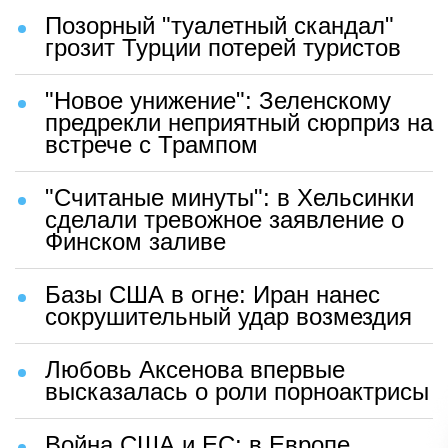
Позорный "туалетный скандал"
грозит Турции потерей туристов
"Новое унижение": Зеленскому
предрекли неприятный сюрприз на
встрече с Трампом
"Считаные минуты": в Хельсинки
сделали тревожное заявление о
Финском заливе
Базы США в огне: Иран нанес
сокрушительный удар возмездия
Любовь Аксенова впервые
высказалась о роли порноактрисы
Война США и ЕС: в Европе