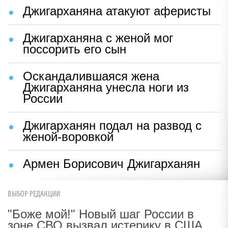
Джигарханяна атакуют аферисты
Джигарханяна с женой мог
поссорить его сын
Оскандалившаяся жена
Джигарханяна унесла ноги из
России
Джигарханян подал на развод с
женой-воровкой
Армен Борисович Джигарханян
ВЫБОР РЕДАКЦИИ
"Боже мой!" Новый шаг России в
зоне СВО вызвал истерику в США