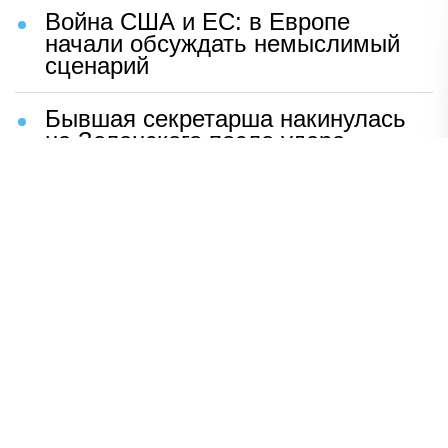
Война США и ЕС: в Европе
начали обсуждать немыслимый
сценарий
Бывшая секретарша накинулась
на Зеленского после удара
возмездия ВС РФ
В Москве назвали ключевой
фактор завершения СВО
Мерц жаждет войны с Россией:
раскрыто — зачем
Иран разгромил логово
американцев
НАВЕРХ
ПОЛНАЯ ВЕРСИЯ