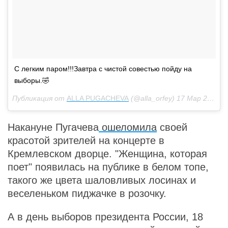
С легким паром!!!Завтра с чистой совестью пойду на
выборы.🤣
Публикация от
ALLA PUGACHEVA
(@alla_orfey)
17 Мар 2018 в 2:07 PDT
Накануне Пугачева
ошеломила
своей
красотой зрителей на концерте в
Кремлевском дворце. "Женщина, которая
поет" появилась на публике в белом топе,
такого же цвета шаловливых лосинах и
веселеньком пиджачке в розочку.
А в день выборов президента России, 18