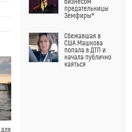
бизнесом
предательницы
Земфиры*
Сбежавшая в
США Машкова
попала в ДТП и
начала публично
каяться
 для