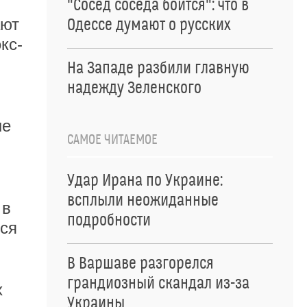
"Сосед соседа боится": что в
ают
Одессе думают о русских
кс-
На Западе разбили главную
надежду Зеленского
ые
САМОЕ ЧИТАЕМОЕ
Удар Ирана по Украине:
всплыли неожиданные
 в
подробности
тся
В Варшаве разгорелся
грандиозный скандал из-за
х
Украины