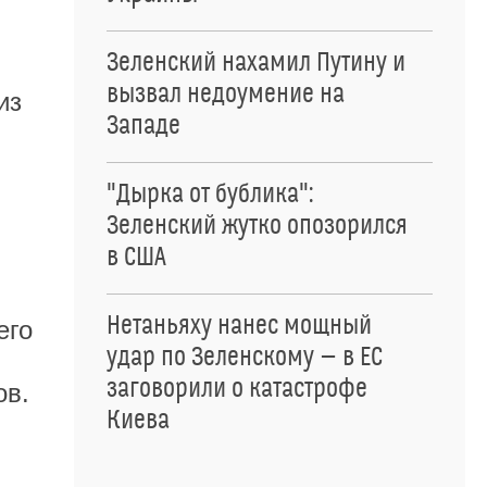
Зеленский нахамил Путину и
вызвал недоумение на
из
Западе
"Дырка от бублика":
Зеленский жутко опозорился
в США
Нетаньяху нанес мощный
его
удар по Зеленскому — в ЕС
заговорили о катастрофе
ов.
Киева