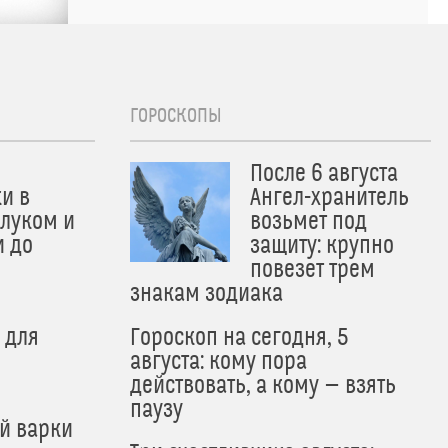
ГОРОСКОПЫ
После 6 августа
и в
Ангел-хранитель
 луком и
возьмет под
и до
защиту: крупно
и
повезет трем
знакам зодиака
 для
Гороскоп на сегодня, 5
августа: кому пора
действовать, а кому — взять
паузу
й варки