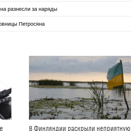
яна разнесли за наряды
овницы Петросяна
е
В Финляндии раскрыли неприятную