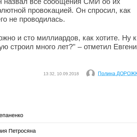
ян назвал все сообщения СМИ об их
лютной провокацией. Он спросил, как
го не проводилась.
жно и сто миллиардов, как хотите. Ну к
рую строил много лет?" – отметил Евген
Полина ДОРОЖ
13:32, 10.09.2018
тепаненко
ния Петросяна