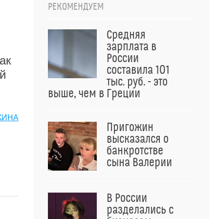
РЕКОМЕНДУЕМ
Средняя
зарплата в
России
ак
составила 101
ий
тыс. руб. - это
выше, чем в Греции
КИНА
Пригожин
высказался о
банкротстве
сына Валерии
В России
разделались с