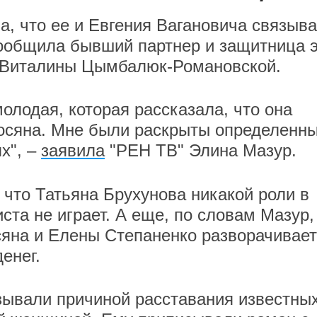
а, что ее и Евгения Вагановича связыв
ообщила бывший партнер и защитница э
 Виталины Цымбалюк-Романовской.
олодая, которая рассказала, что она
росяна. Мне были раскрыты определенн
х", –
заявила
"РЕН ТВ" Элина Мазур.
 что Татьяна Брухунова никакой роли в
ста не играет. А еще, по словам Мазур,
сяна и Елены Степаненко разворачивае
денег.
ывали причиной расставания известны