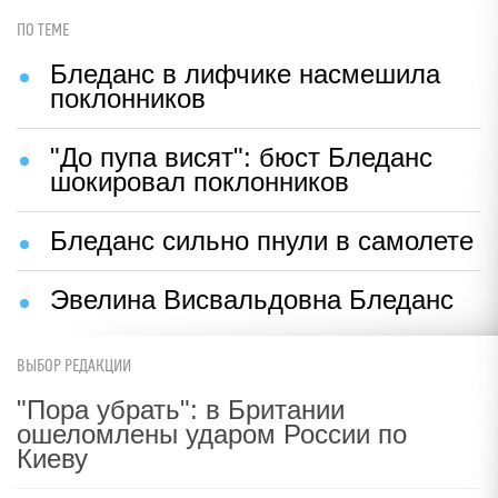
ПО ТЕМЕ
Бледанс в лифчике насмешила
поклонников
"До пупа висят": бюст Бледанс
шокировал поклонников
Бледанс сильно пнули в самолете
Эвелина Висвальдовна Бледанс
ВЫБОР РЕДАКЦИИ
"Пора убрать": в Британии
ошеломлены ударом России по
Киеву