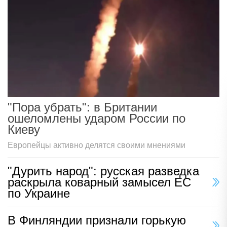
"Пора убрать": в Британии
ошеломлены ударом России по
Киеву
Европейцы активно делятся своими мнениями
"Дурить народ": русская разведка
раскрыла коварный замысел ЕС
по Украине
В Финляндии признали горькую