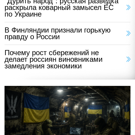
"Дурить народ": русская разведка
раскрыла коварный замысел ЕС
по Украине
В Финляндии признали горькую
правду о России
Почему рост сбережений не
делает россиян виновниками
замедления экономики