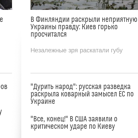
е
В Финляндии раскрыли неприятную
Украины правду: Киев горько
просчитался
Незалежные зря раскатали губу
ров
"Дурить народ": русская разведка
раскрыла коварный замысел ЕС по
Украине
у
"Все, конец!" В США заявили о
критическом ударе по Киеву