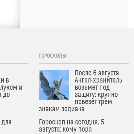
ГОРОСКОПЫ
После 6 августа
и в
Ангел-хранитель
 луком и
возьмет под
и до
защиту: крупно
и
повезет трем
знакам зодиака
 для
Гороскоп на сегодня, 5
августа: кому пора