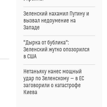
Зеленский нахамил Путину и
вызвал недоумение на
Западе
"Дырка от бублика":
Зеленский жутко опозорился
в США
Нетаньяху нанес мощный
удар по Зеленскому — в ЕС
заговорили о катастрофе
Киева