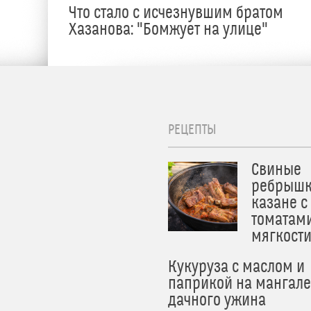
Что стало с исчезнувшим братом
Хазанова: "Бомжует на улице"
РЕЦЕПТЫ
Свиные
ребрышк
казане с
томатам
мягкост
Кукуруза с маслом и
паприкой на мангале
дачного ужина