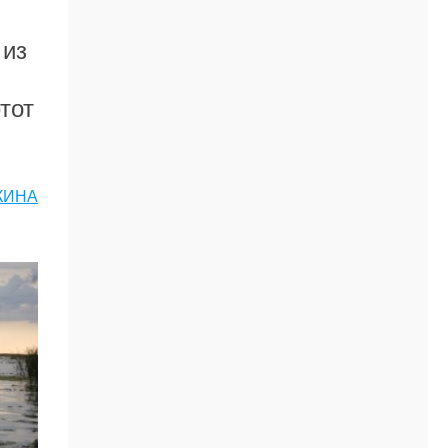
из
тот
КИНА