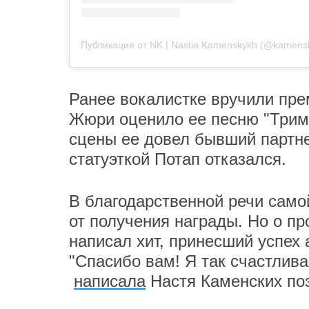
Публикация от NK | Nastia Kamenskykh (@kamens
Ранее вокалистке вручили пре
Жюри оценило ее песню "Трим
сцены ее довел бывший партне
статуэткой Потап отказался.
В благодарственной речи само
от получения награды. Но о п
написал хит, принесший успех 
"Спасибо вам! Я так счастлива
написала
Настя Каменских поз