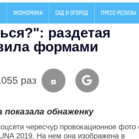
А
ЭКОНОМИКА
САД И ОГОРОД
ПРЕСС-РЕЛИЗЫ
ься?": раздетая
вила формами
1055 раз
а показала обнаженку
оцсети чересчур провокационное фото 
UNA 2019. На нем она изображена в