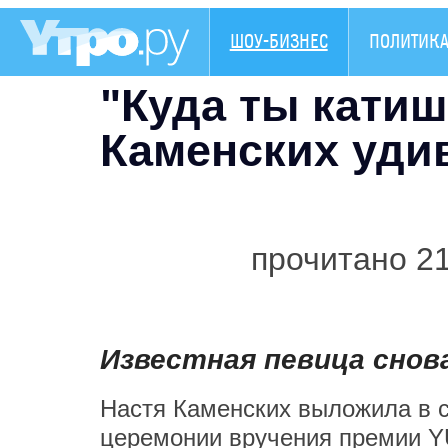
ШОУ-БИЗНЕС
ПОЛИТИК
"Куда ты катиш
Каменских уди
прочитано 2
Известная певица снов
Настя Каменских выложила в с
церемонии вручения премии Y