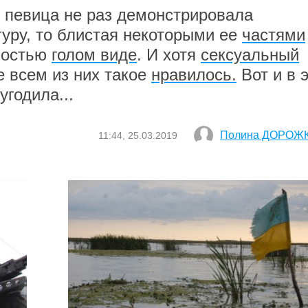
 певица не раз демонстрировала
уру, то блистая некоторыми ее
частями
лностью
голом виде
. И хотя
сексуальный
е всем из них такое
нравилось.
Вот и в э
угодила...
Полина ДОРОЖ
11:44, 25.03.2019