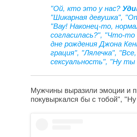
"Ой, кто это у нас?
Уди
"Шикарная девушка", "О
"Вау! Наконец-то, норм
согласилась?", "Что-то
дне рождения Джона Кенн
грация", "Лялечка", "Все
сексуальность", "Ну ты 
Мужчины выразили эмоции и по
покувыркался бы с тобой", "Ну 