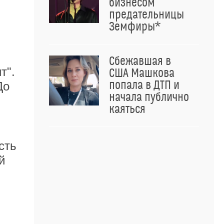
бизнесом
предательницы
Земфиры*
Сбежавшая в
т".
США Машкова
попала в ДТП и
До
начала публично
каяться
сть
й