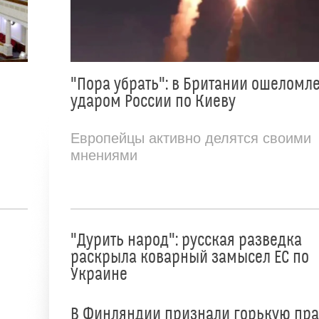
"Пора убрать": в Британии ошеломл
ударом России по Киеву
Европейцы активно делятся своими
мнениями
"Дурить народ": русская разведка
раскрыла коварный замысел ЕС по
Украине
В Финляндии признали горькую пр