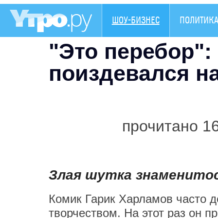
ШОУ-БИЗНЕС
ПОЛИТИК
"Это перебор"
поиздевался н
прочитано 1
Злая шутка знаменитос
Комик Гарик Харламов часто д
творчеством. На этот раз он 