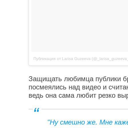
Публикация от Larisa Guzeeva (@_larisa_guzeeva
Защищать любимца публики бр
посмеялись над видео и считаю
ведь она сама любит резко вы
"Ну смешно же. Мне каж