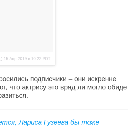
_)
15 Апр 2019 в 10:22 PDT
осились подписчики – они искренне
т, что актрису это вряд ли могло обиде
разиться.
ется, Лариса Гузеева бы тоже