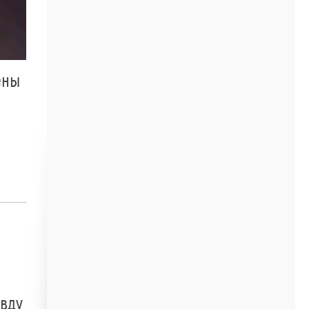
ены
авду