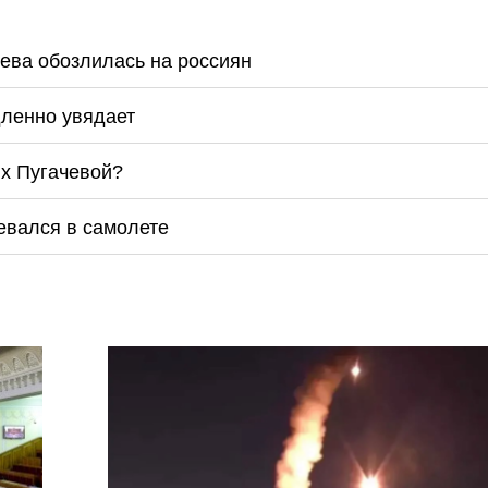
еева обозлилась на россиян
дленно увядает
ях Пугачевой?
евался в самолете