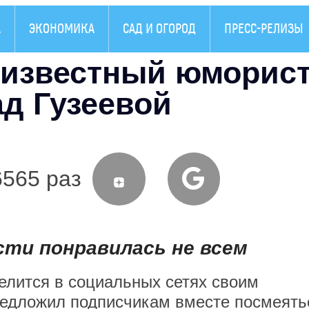
А
ЭКОНОМИКА
САД И ОГОРОД
ПРЕСС-РЕЛИЗЫ
: известный юморис
ад Гузеевой
6565 раз
ти понравилась не всем
елится в социальных сетях своим
предложил подписчикам вместе посмеять