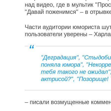
над видео, где в мультик "Пр
"Давай поженимся" – в отрывк
Части аудитории юмориста шут
пользователи уверены – Харла
"Деградация", "Стыдоби
поняла юмора", "Некорр
тебя такого не ожидал"
актрисой?", "Позорище!
– писали возмущенные коммен