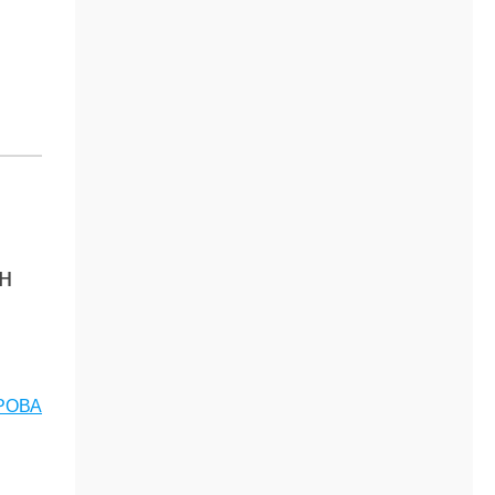
н
РОВА