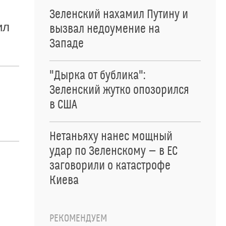
Зеленский нахамил Путину и
ил
вызвал недоумение на
Западе
"Дырка от бублика":
Зеленский жутко опозорился
в США
Нетаньяху нанес мощный
удар по Зеленскому — в ЕС
заговорили о катастрофе
Киева
РЕКОМЕНДУЕМ