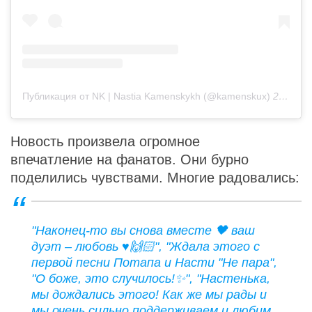
Публикация от NK | Nastia Kamenskykh (@kamenskux)
23 Май 2019 в 12:29 PDT
Новость произвела огромное
впечатление на фанатов. Они бурно
поделились чувствами. Многие радовались:
"Наконец-то вы снова вместе 🖤 ваш
дуэт – любовь ♥️🙌🏻", "Ждала этого с
первой песни Потапа и Насти "Не пара",
"О боже, это случилось!✨", "Настенька,
мы дождались этого! Как же мы рады и
мы очень сильно поддерживаем и любим