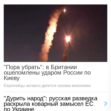
"Пора убрать": в Британии
ошеломлены ударом России по
Киеву
Европейцы активно делятся своими мнениями
"Дурить народ": русская разведка
раскрыла коварный замысел ЕС
по Украине