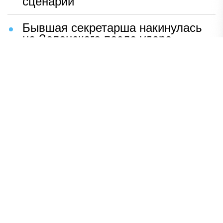
сценарий
Бывшая секретарша накинулась
на Зеленского после удара
возмездия ВС РФ
В Москве назвали ключевой
фактор завершения СВО
Мерц жаждет войны с Россией:
раскрыто — зачем
Иран разгромил логово
американцев
НАВЕРХ
ПОЛНАЯ ВЕРСИЯ
Политика
Шоу-бизнес