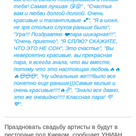
тебя! Самая лучшая 😘😝" , "Счастья
вам и любви долгой-долгой. Очень
красивые и талантливые 💕", "Я в шоке,
не зря столько слухов раньше было",
"Ура!!! Поздравляю ❤️пара шикарная!!!",
"Очень приятно", "Я СПЛЮ? СКАЖИТЕ,
ЧТО ЭТО НЕ СОН", Это счастье", "Вы
невероятно красивые, вы прекрасная
пара, я всегда знала, что вы вместе,
потому что это настоящая любовь🔥🔥
🔥😍😍😍", "Ну идеальные же!!!!было все
понятно еще раньше)))Самые милые и
очень красивые!!!!🔥✌️", "Знали все давно,
это же очевидно!!!!! Классная пара! 💜
💙".
Праздновать свадьбу артисты в будут в
ресторане под Киевом,
сообщает
УНИАН.