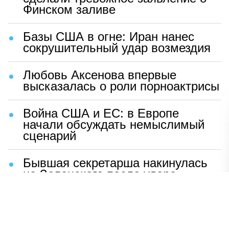
Финском заливе
Базы США в огне: Иран нанес
сокрушительный удар возмездия
Любовь Аксенова впервые
высказалась о роли порноактрисы
Война США и ЕС: в Европе
начали обсуждать немыслимый
сценарий
Бывшая секретарша накинулась
на Зеленского после удара
возмездия ВС РФ
В Москве назвали ключевой
фактор завершения СВО