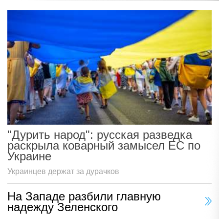
"Дурить народ": русская разведка
раскрыла коварный замысел ЕС по
Украине
Украинцев держат за дурачков
На Западе разбили главную
надежду Зеленского