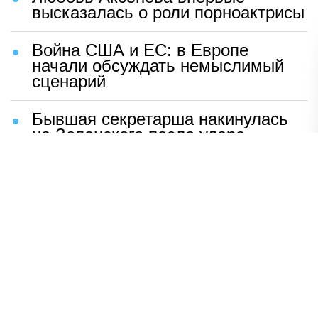
высказалась о роли порноактрисы
Война США и ЕС: в Европе
начали обсуждать немыслимый
сценарий
Бывшая секретарша накинулась
на Зеленского после удара
возмездия ВС РФ
В Москве назвали ключевой
фактор завершения СВО
Мерц жаждет войны с Россией:
раскрыто — зачем
Иран разгромил логово
американцев