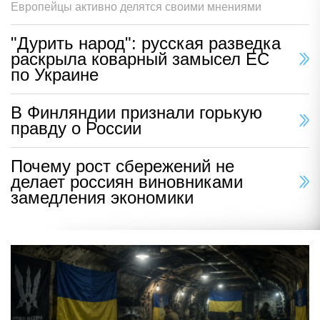
Европейцы активно делятся своими мнениями
"Дурить народ": русская разведка
раскрыла коварный замысел ЕС
по Украине
В Финляндии признали горькую
правду о России
Почему рост сбережений не
делает россиян виновниками
замедления экономики