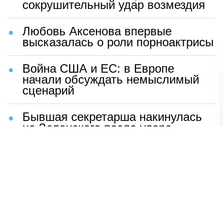
сокрушительный удар возмездия
Любовь Аксенова впервые
высказалась о роли порноактрисы
Война США и ЕС: в Европе
начали обсуждать немыслимый
сценарий
Бывшая секретарша накинулась
на Зеленского после удара
возмездия ВС РФ
В Москве назвали ключевой
фактор завершения СВО
Мерц жаждет войны с Россией:
раскрыто — зачем