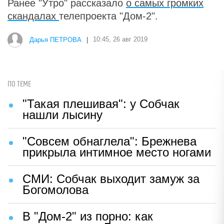
Ранее "Утро" рассказало
о самых громких
скандалах
телепроекта "Дом-2".
Дарья ПЕТРОВА
|
10:45, 26 авг 2019
ПО ТЕМЕ
"Такая плешивая": у Собчак
нашли лысину
"Совсем обнаглела": Брежнева
прикрыла интимное место ногами
СМИ: Собчак выходит замуж за
Богомолова
В "Дом-2" из порно: как