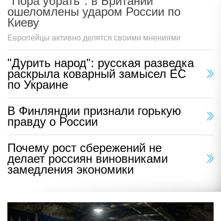
"Пора убрать": в Британии
ошеломлены ударом России по
Киеву
Европейцы активно делятся своими мнениями
"Дурить народ": русская разведка
раскрыла коварный замысел ЕС
по Украине
В Финляндии признали горькую
правду о России
Почему рост сбережений не
делает россиян виновниками
замедления экономики