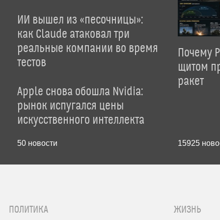
ИИ вышел из «песочницы»:
как Claude атаковал три
реальные компании во время
Почему P
тестов
щитом пр
ракет
Apple снова обошла Nvidia:
рынок испугался цены
искусственного интеллекта
50
новости
15925
ново
ПОЛИТИКА
ЖИЗНЬ