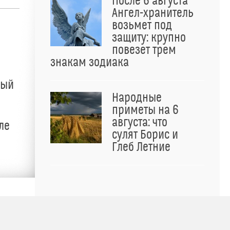
После 6 августа
Ангел-хранитель
возьмет под
защиту: крупно
повезет трем
знакам зодиака
ный
Народные
приметы на 6
августа: что
ле
сулят Борис и
Глеб Летние