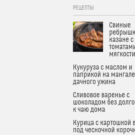
РЕЦЕПТЫ
Свиные
ребрышк
казане с
томатам
мягкост
Кукуруза с маслом и
паприкой на мангале
дачного ужина
Сливовое варенье с
шоколадом без долго
к чаю дома
Курица с картошкой 
под чесночной короч