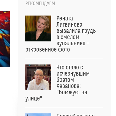
РЕКОМЕНДУЕМ
Рената
Литвинова
вывалила грудь
в смелом
купальнике –
откровенное фото
Что стало с
исчезнувшим
братом
Хазанова:
"Бомжует на
улице"