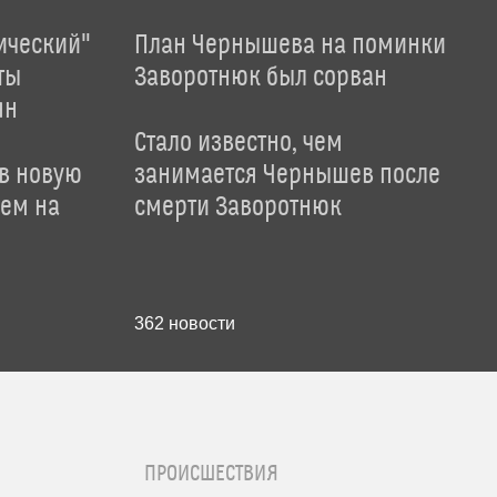
ический"
План Чернышева на поминки
ты
Заворотнюк был сорван
ян
Стало известно, чем
 в новую
занимается Чернышев после
лем на
смерти Заворотнюк
362
новости
ПРОИСШЕСТВИЯ