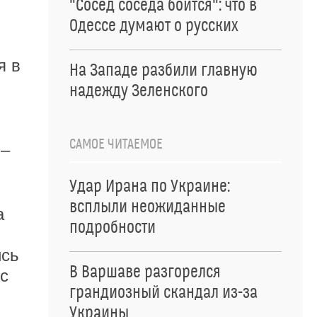
"Сосед соседа боится": что в
Одессе думают о русских
я в
На Западе разбили главную
надежду Зеленского
САМОЕ ЧИТАЕМОЕ
 –
Удар Ирана по Украине:
всплыли неожиданные
а
подробности
ись
В Варшаве разгорелся
с
грандиозный скандал из-за
Украины