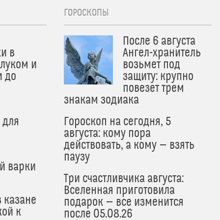
ГОРОСКОПЫ
После 6 августа
и в
Ангел-хранитель
 луком и
возьмет под
и до
защиту: крупно
и
повезет трем
знакам зодиака
 для
Гороскоп на сегодня, 5
августа: кому пора
действовать, а кому — взять
паузу
й варки
Три счастливчика августа:
Вселенная приготовила
в казане
подарок — все изменится
кой к
после 05.08.26