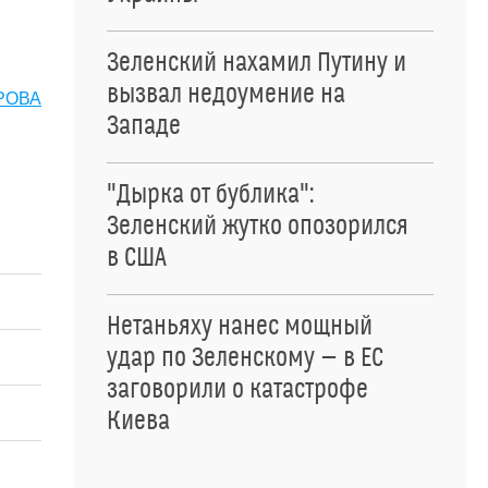
Зеленский нахамил Путину и
вызвал недоумение на
РОВА
Западе
"Дырка от бублика":
Зеленский жутко опозорился
в США
Нетаньяху нанес мощный
удар по Зеленскому — в ЕС
заговорили о катастрофе
Киева