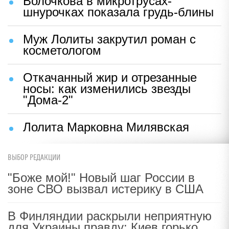
Волочкова в микротрусах-
шнурочках показала грудь-блины
Муж Лолиты закрутил роман с
косметологом
Откачанный жир и отрезанные
носы: как изменились звезды
"Дома-2"
Лолита Марковна Милявская
ВЫБОР РЕДАКЦИИ
"Боже мой!" Новый шаг России в
зоне СВО вызвал истерику в США
В Финляндии раскрыли неприятную
для Украины правду: Киев горько