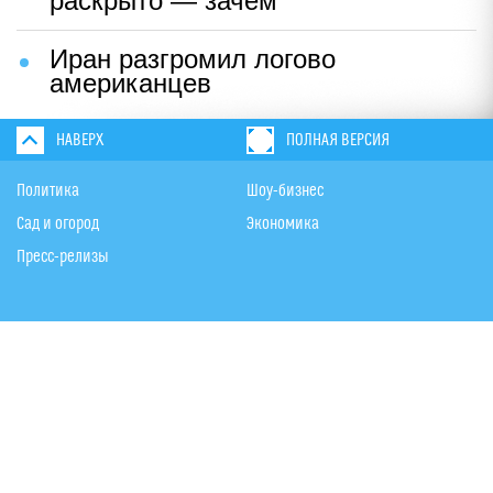
раскрыто — зачем
Иран разгромил логово
американцев
НАВЕРХ
ПОЛНАЯ ВЕРСИЯ
Политика
Шоу-бизнес
Сад и огород
Экономика
Пресс-релизы
Вконтакте
Одноклассники
Twitter
Дзен
По вопросам рекламы:
+ 7 (926) 001-11-01
reklama@utro.ru