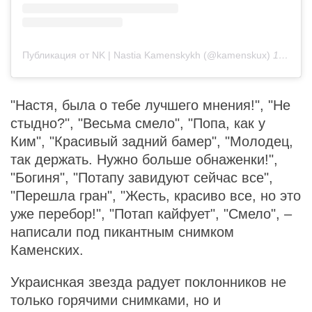
Публикация от NK | Nastia Kamenskykh (@kamenskux)
18 Дек 2019 в 12:48 PST
"Настя, была о тебе лучшего мнения!", "Не
стыдно?", "Весьма смело", "Попа, как у
Ким", "Красивый задний бамер", "Молодец,
так держать. Нужно больше обнаженки!",
"Богиня", "Потапу завидуют сейчас все",
"Перешла гран", "Жесть, красиво все, но это
уже перебор!", "Потап кайфует", "Смело", –
написали под пикантным снимком
Каменских.
Украиснкая звезда радует поклонников не
только горячими снимками, но и