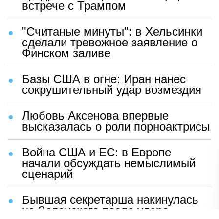
встрече с Трампом
"Считаные минуты": в Хельсинки
сделали тревожное заявление о
Финском заливе
Базы США в огне: Иран нанес
сокрушительный удар возмездия
Любовь Аксенова впервые
высказалась о роли порноактрисы
Война США и ЕС: в Европе
начали обсуждать немыслимый
сценарий
Бывшая секретарша накинулась
на Зеленского после удара