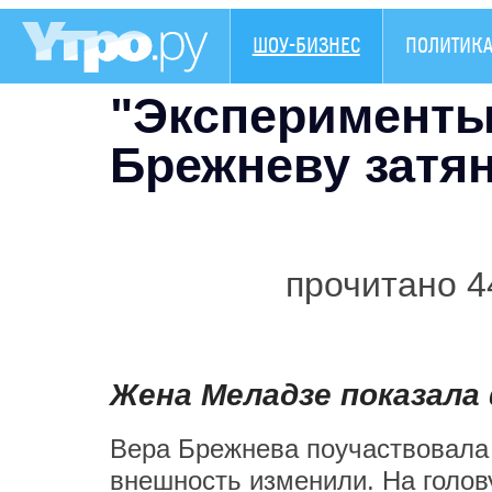
ШОУ-БИЗНЕС
ПОЛИТИК
"Эксперименты
Брежневу затян
прочитано 4
Жена Меладзе показал
Вера Брежнева поучаствовала 
внешность изменили. На голов