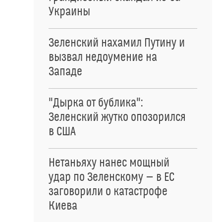
Украины
Зеленский нахамил Путину и
вызвал недоумение на
Западе
"Дырка от бублика":
Зеленский жутко опозорился
в США
Нетаньяху нанес мощный
удар по Зеленскому — в ЕС
заговорили о катастрофе
Киева