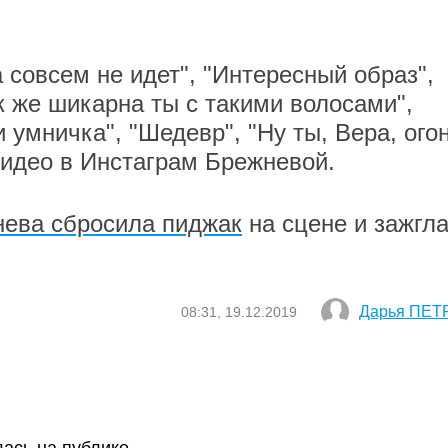
а совсем не идет", "Интересный образ",
к же шикарна ты с такими волосами",
и умничка", "Шедевр", "Ну ты, Вера, огон
видео в Инстаграм Брежневой.
ева сбросила пиджак
на сцене и зажгла
Дарья ПЕТ
08:31, 19.12.2019
ась на публике