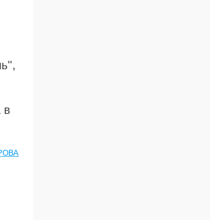
ь",
 в
РОВА