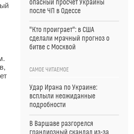
опасный просчет Украины
ный
после ЧП в Одессе
"Кто проиграет": в США
сделали мрачный прогноз о
битве с Москвой
м.
в,
САМОЕ ЧИТАЕМОЕ
ет
Удар Ирана по Украине:
всплыли неожиданные
подробности
В Варшаве разгорелся
грандиозный скандал из-за