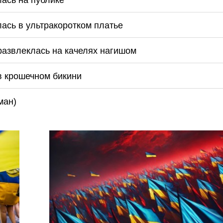
лась в ультракоротком платье
 развлеклась на качелях нагишом
 в крошечном бикини
ман)