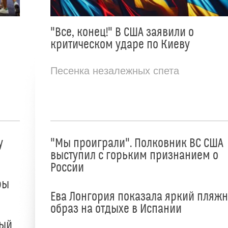
"Все, конец!" В США заявили о
критическом ударе по Киеву
Песенка незалежных спета
у
"Мы проиграли". Полковник ВС США
выступил с горьким признанием о
России
ры
Ева Лонгория показала яркий пляж
образ на отдыхе в Испании
ный