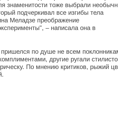
ля знаменитости тоже выбрали необыч
торый подчеркивал все изгибы тела
тина Меладзе преображение
эксперименты", – написала она в
 пришелся по душе не всем поклонника
комплиментами, другие ругали стилисто
рическу. По мнению критиков, рыжий цв
й.