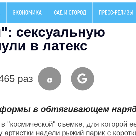
А
ЭКОНОМИКА
САД И ОГОРОД
ПРЕСС-РЕЛИЗЫ
": сексуальную
ули в латекс
465 раз
а формы в обтягивающем наря
в "космической" съемке, для которой е
у артистки надели рыжий парик с корот