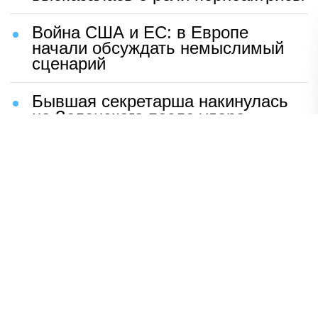
Война США и ЕС: в Европе
начали обсуждать немыслимый
сценарий
Бывшая секретарша накинулась
на Зеленского после удара
возмездия ВС РФ
В Москве назвали ключевой
фактор завершения СВО
Мерц жаждет войны с Россией:
раскрыто — зачем
Иран разгромил логово
американцев