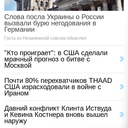
Слова посла Украины о России
вызвали бурю негодования в
Германии
Гость из Незалежной совсем обнаглел
"Кто проиграет": в США сделали
мрачный прогноз о битве с
Москвой
Почти 80% перехватчиков THAAD
США израсходовали в войне с
Ираном
Давний конфликт Клинта Иствуда
и Кевина Костнера вновь вышел
наружу