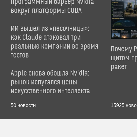
программный барьер Nvidia
вокруг платформы CUDA
ИИ вышел из «песочницы»:
как Claude атаковал три
реальные компании во время
Почему P
тестов
щитом пр
ракет
Apple снова обошла Nvidia:
рынок испугался цены
искусственного интеллекта
50
новости
15925
ново