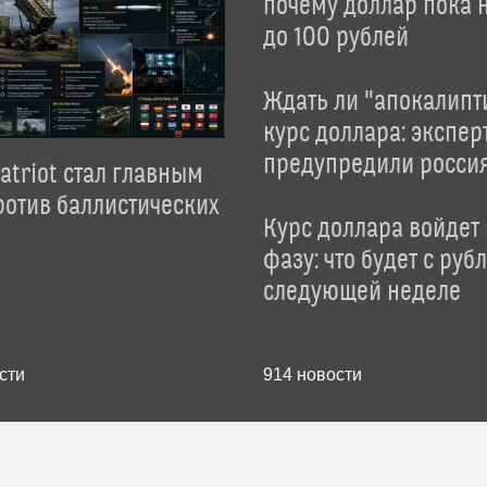
почему доллар пока 
до 100 рублей
Ждать ли "апокалипт
курс доллара: экспер
предупредили росси
atriot стал главным
отив баллистических
Курс доллара войдет
фазу: что будет с руб
следующей неделе
сти
914
новости