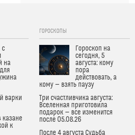
ГОРОСКОПЫ
 с
Гороскоп на
и
сегодня, 5
й на
августа: кому
 для
пора
 ужина
действовать, а
кому — взять паузу
й варки
Три счастливчика августа:
Вселенная приготовила
подарок — все изменится
в казане
после 05.08.26
кой к
После 4 августа Судьба