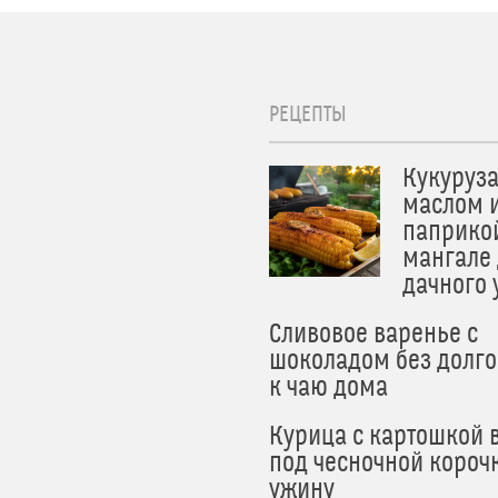
РЕЦЕПТЫ
Кукуруза
маслом 
паприко
мангале
дачного
Сливовое варенье с
шоколадом без долго
к чаю дома
Курица с картошкой 
под чесночной короч
ужину