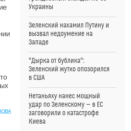
Украины
ие
Зеленский нахамил Путину и
нии
вызвал недоумение на
Западе
"Дырка от бублика":
Зеленский жутко опозорился
то
в США
ных
Нетаньяху нанес мощный
удар по Зеленскому — в ЕС
НОВА
заговорили о катастрофе
Киева