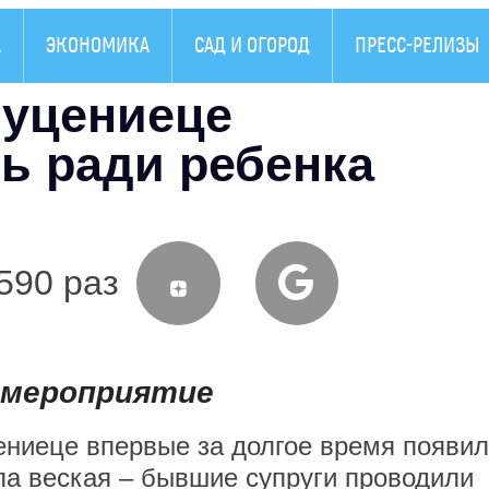
А
ЭКОНОМИКА
САД И ОГОРОД
ПРЕСС-РЕЛИЗЫ
уцениеце
ь ради ребенка
590 раз
 мероприятие
ениеце впервые за долгое время появи
а веская – бывшие супруги проводили