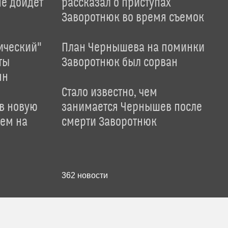
не дойдет
рассказал о приступах
Заворотнюк во время съемок
ический"
План Чернышева на поминки
ты
Заворотнюк был сорван
ян
Стало известно, чем
 в новую
занимается Чернышев после
лем на
смерти Заворотнюк
362
новости