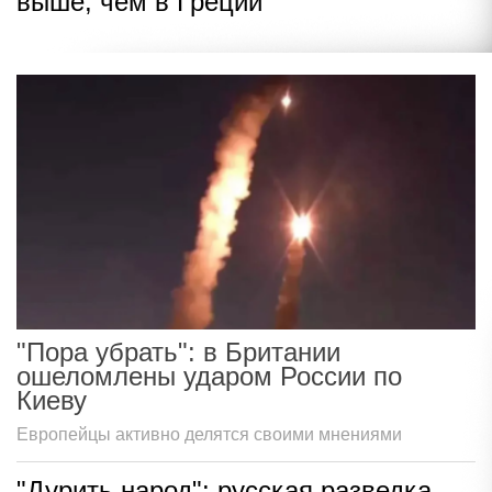
выше, чем в Греции
"Пора убрать": в Британии
ошеломлены ударом России по
Киеву
Европейцы активно делятся своими мнениями
"Дурить народ": русская разведка