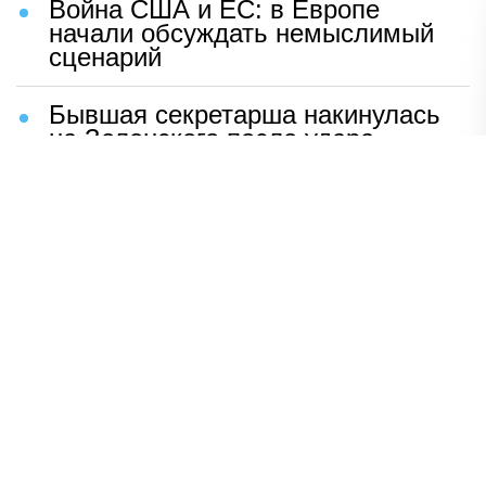
Война США и ЕС: в Европе
начали обсуждать немыслимый
сценарий
Бывшая секретарша накинулась
на Зеленского после удара
возмездия ВС РФ
В Москве назвали ключевой
фактор завершения СВО
Мерц жаждет войны с Россией:
раскрыто — зачем
Иран разгромил логово
американцев
НАВЕРХ
ПОЛНАЯ ВЕРСИЯ