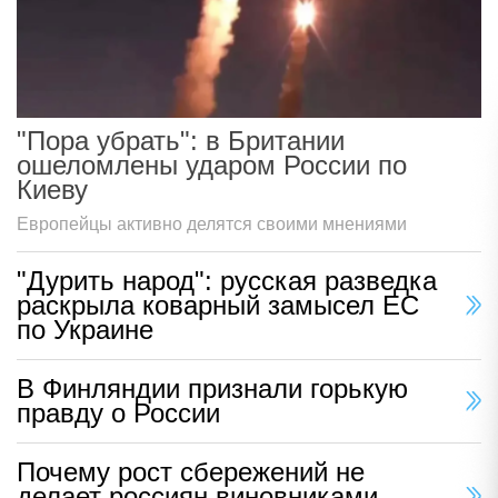
"Пора убрать": в Британии
ошеломлены ударом России по
Киеву
Европейцы активно делятся своими мнениями
"Дурить народ": русская разведка
раскрыла коварный замысел ЕС
по Украине
В Финляндии признали горькую
правду о России
Почему рост сбережений не
делает россиян виновниками