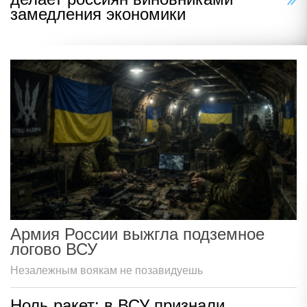
замедления экономики
Армия России выжгла подземное
логово ВСУ
Незалежным воякам не позавидуешь
Ноль ракет: в ВСУ признали