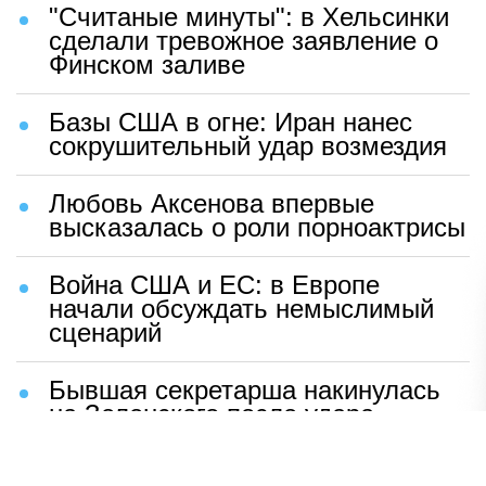
"Считаные минуты": в Хельсинки
сделали тревожное заявление о
Финском заливе
Базы США в огне: Иран нанес
сокрушительный удар возмездия
Любовь Аксенова впервые
высказалась о роли порноактрисы
Война США и ЕС: в Европе
начали обсуждать немыслимый
сценарий
Бывшая секретарша накинулась
на Зеленского после удара
возмездия ВС РФ