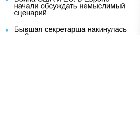
начали обсуждать немыслимый
сценарий
Бывшая секретарша накинулась
на Зеленского после удара
возмездия ВС РФ
В Москве назвали ключевой
фактор завершения СВО
Мерц жаждет войны с Россией:
раскрыто — зачем
Иран разгромил логово
американцев
НАВЕРХ
ПОЛНАЯ ВЕРСИЯ