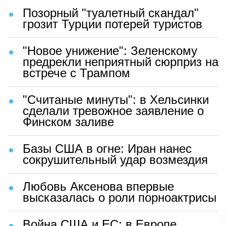
Позорный "туалетный скандал"
грозит Турции потерей туристов
"Новое унижение": Зеленскому
предрекли неприятный сюрприз на
встрече с Трампом
"Считаные минуты": в Хельсинки
сделали тревожное заявление о
Финском заливе
Базы США в огне: Иран нанес
сокрушительный удар возмездия
Любовь Аксенова впервые
высказалась о роли порноактрисы
Война США и ЕС: в Европе